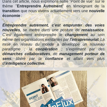
Dans cet article, nous exprimons notre "Point de vue" sur le
thème "
Entreprendre Autrement
" en témoignant de la
transition
que nous vivons actuellement vers une
nouvelle
économie
:
Entreprendre autrement, c’est emprunter des voies
nouvelles
, se mettre dans une posture de
renaissance
.
C’est également entreprendre le
changement
au sein
même des organisations existantes par
l’intrapreneuriat
. La
mise en réseau du monde a développé un nouveau
paradigme : la
coopération
; s’exprimant par des
démarches
collaboratives
, de
management porteur de
sens
, libéré par la
confiance
et allant vers plus
d’
intelligence collective.