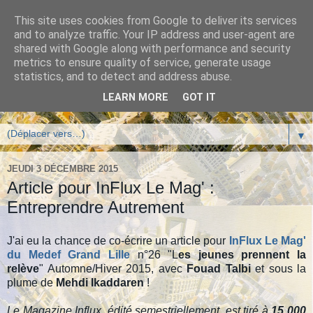
This site uses cookies from Google to deliver its services
Blog de Chris Delepierre -
and to analyze traffic. Your IP address and user-agent are
shared with Google along with performance and security
L'entrepreneuriat porteur
metrics to ensure quality of service, generate usage
statistics, and to detect and address abuse.
de sens
LEARN MORE
GOT IT
▼
JEUDI 3 DÉCEMBRE 2015
Article pour InFlux Le Mag' :
Entreprendre Autrement
J'ai eu la chance de co-écrire un article pour
InFlux
Le Mag'
du Medef Grand Lille
n°26 "L
es jeunes prennent la
relève
" Automne/Hiver 2015, avec
Fouad Talbi
et sous la
plume de
Mehdi Ikaddaren
!
Le Magazine Influx, édité semestriellement, est tiré à
15 000