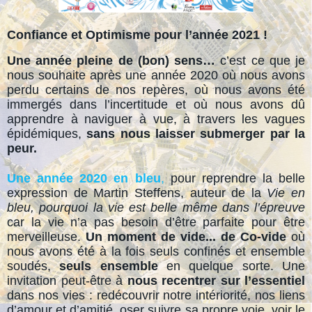
Confiance et Optimisme pour l’année 2021 !
Une année pleine de (bon) sens…
c’est ce que je
nous souhaite après une année 2020 où nous avons
perdu certains de nos repères, où nous avons été
immergés dans l’incertitude et où nous avons dû
apprendre à naviguer à vue, à travers les vagues
épidémiques,
sans nous laisser submerger par la
peur.
Une année 2020 en bleu
,
pour reprendre la belle
expression de Martin Steffens, auteur de la
Vie en
bleu, pourquoi la vie est belle même dans l’épreuve
car la vie n’a pas besoin d’être parfaite pour être
merveilleuse.
Un moment de vide... de Co-vide
où
nous avons été à la fois seuls confinés et ensemble
soudés,
seuls ensemble
en quelque sorte. Une
invitation peut-être à
nous recentrer sur l’essentiel
dans nos vies : redécouvrir notre intériorité, nos liens
d’amour et d’amitié, oser suivre sa propre voie, voir le