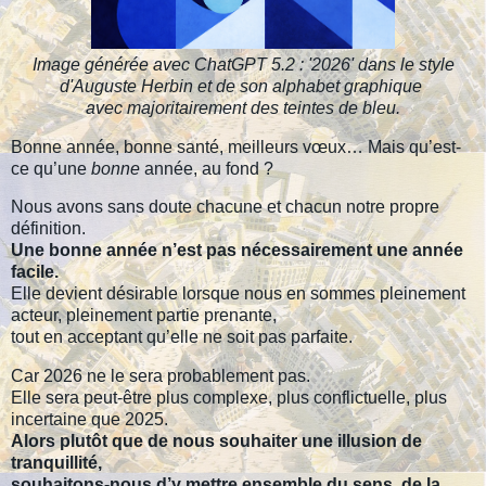
Image générée avec ChatGPT 5.2 : '2026' dans le style
d'Auguste Herbin et de son alphabet graphique
avec majoritairement des teintes de bleu.
Bonne année, bonne santé, meilleurs vœux… Mais qu’est-
ce qu’une
bonne
année, au fond ?
Nous avons sans doute chacune et chacun notre propre
définition.
Une bonne année n’est pas nécessairement une année
facile.
Elle devient désirable lorsque nous en sommes pleinement
acteur, pleinement partie prenante,
tout en acceptant qu’elle ne soit pas parfaite.
Car 2026 ne le sera probablement pas.
Elle sera peut-être plus complexe, plus conflictuelle, plus
incertaine que 2025.
Alors plutôt que de nous souhaiter une illusion de
tranquillité,
souhaitons-nous d’y mettre ensemble du sens, de la