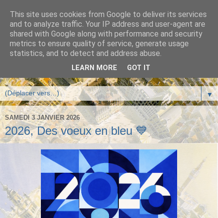
This site uses cookies from Google to deliver its services
Blog de Chris Delepierre -
and to analyze traffic. Your IP address and user-agent are
shared with Google along with performance and security
L'entrepreneuriat porteur
metrics to ensure quality of service, generate usage
statistics, and to detect and address abuse.
de sens
LEARN MORE
GOT IT
▼
SAMEDI 3 JANVIER 2026
2026, Des voeux en bleu 💙