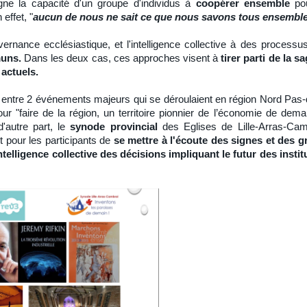
gne la capacité d'un groupe d'individus à
coopérer ensemble
po
effet, "
aucun de nous ne sait ce que nous savons tous ensembl
ernance ecclésiastique, et l'intelligence collective à des process
muns.
Dans les deux cas, ces approches visent à
tirer parti de la s
 actuels.
entre 2 événements majeurs qui se déroulaient en région Nord Pas-d
r "faire de la région, un territoire pionnier de l’économie de dem
d'autre part, le
synode provincial
des Eglises de Lille-Arras-Cam
t pour les participants de
se mettre à l'écoute des signes et des 
elligence collective des décisions impliquant le futur des institu