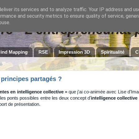
liver its services and to analyze traffic. Your IP address and u
rmance and security metrics to ensure quality of service, gene
buse.
re - L'entrepreneuriat
ind Mapping
RSE
Impression 3D
Spiritualité
C
s principes partagés ?
tes en intelligence collective »
que j'ai co-animée avec Lise d'Ima
t les ponts possibles entre les deux concept d'
intelligence collective
ort de présentation.