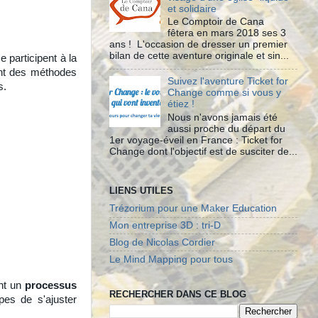
et solidaire
Le Comptoir de Cana
fêtera en mars 2018 ses 3
ans ! L'occasion de dresser un premier
bilan de cette aventure originale et sin...
 participent à la
sant des méthodes
Suivez l'aventure Ticket for
s.
Change comme si vous y
étiez !
Nous n'avons jamais été
aussi proche du départ du
1er voyage-éveil en France : Ticket for
Change dont l'objectif est de susciter de...
LIENS UTILES
Trézorium pour une Maker Education
Mon entreprise 3D : tri-D
Blog de Nicolas Cordier
Le Mind Mapping pour tous
ant un
processus
RECHERCHER DANS CE BLOG
es de s'ajuster