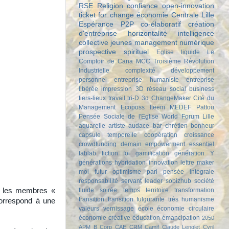
RSE
Religion
confiance
open-innovation
ticket for change
économie
Centrale Lille
Espérance
P2P
co-élaboratif
création
d'entreprise
horizontalité
intelligence
collective
jeunes
management
numérique
prospective
spirituel
Eglise liquide
Le
Comptoir de Cana
MCC
Troisième Révolution
Industrielle
complexité
développement
personnel
entreprise humaniste
entreprise
libérée
impression 3D
réseau
social business
tiers-lieux
travail
tri-D
3d
ChangeMaker
Cité du
Management
Ecoposs
Iteem
MEDEF
Pattou
Pensée Sociale de l'Eglise
World Forum Lille
aquarelle
artiste
audace
bar chrétien
bonheur
capsule temporelle
coopération
croissance
crowdfunding
demain
empowerment
essentiel
fablab
fiction
foi
gamification
génération Y
générations
hybridation
innovation
lettre
maker
moi futur
optimisme
pari
pensée intégrale
responsabilité
servant leader
sobizhub
société
us les membres «
fluide
soirée
temps
territoire
transformation
transition
transition fulgurante
très humanisme
correspond à une
valeurs
vernissage
école
économie circulaire
économie créative
éducation
émancipation
2050
APM
B Corp
CAE
CRM
Camif
Claude Lenglet
Cyril