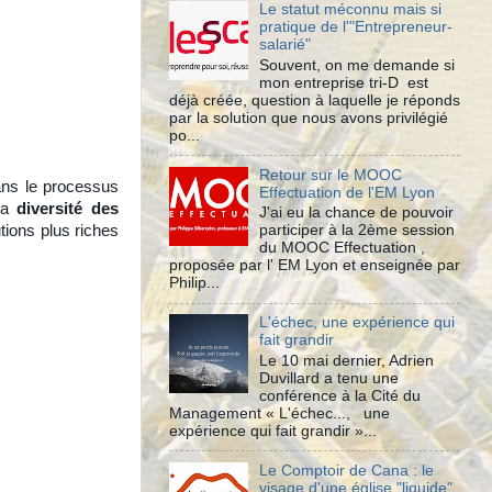
Le statut méconnu mais si
pratique de l'"Entrepreneur-
salarié"
Souvent, on me demande si
mon entreprise tri-D est
déjà créée, question à laquelle je réponds
par la solution que nous avons privilégié
po...
Retour sur le MOOC
dans le processus
Effectuation de l'EM Lyon
 la
diversité des
J'ai eu la chance de pouvoir
utions plus riches
participer à la 2ème session
du MOOC Effectuation ,
proposée par l' EM Lyon et enseignée par
Philip...
L'échec, une expérience qui
fait grandir
Le 10 mai dernier, Adrien
Duvillard a tenu une
conférence à la Cité du
Management « L'échec..., une
expérience qui fait grandir »...
Le Comptoir de Cana : le
visage d'une église "liquide"