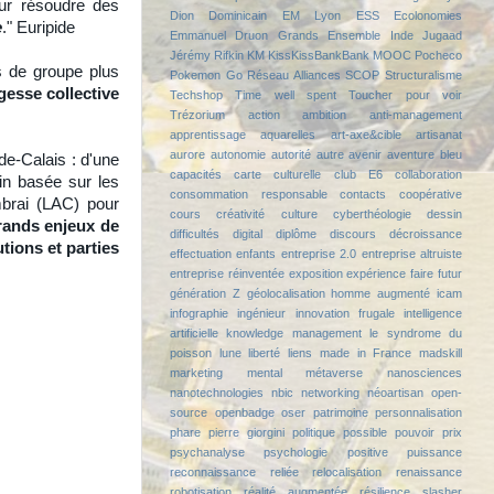
ur résoudre des
Dion
Dominicain
EM Lyon
ESS
Ecolonomies
e
." Euripide
Emmanuel Druon
Grands Ensemble
Inde
Jugaad
Jérémy Rifkin
KM
KissKissBankBank
MOOC
Pocheco
us de groupe plus
Pokemon Go
Réseau Alliances
SCOP
Structuralisme
agesse collective
Techshop
Time well spent
Toucher pour voir
Trézorium
action
ambition
anti-management
apprentissage
aquarelles
art-axe&cible
artisanat
aurore
autonomie
autorité
autre
avenir
aventure
bleu
e-Calais : d'une
capacités
carte culturelle
club E6
collaboration
ain basée sur les
consommation responsable
contacts
coopérative
brai (LAC) pour
cours
créativité
culture
cyberthéologie
dessin
grands enjeux de
difficultés
digital
diplôme
discours
décroissance
tions et parties
effectuation
enfants
entreprise 2.0
entreprise altruiste
entreprise réinventée
exposition
expérience
faire
futur
génération Z
géolocalisation
homme augmenté
icam
infographie
ingénieur
innovation frugale
intelligence
artificielle
knowledge management
le syndrome du
poisson lune
liberté
liens
made in France
madskill
marketing
mental
métaverse
nanosciences
nanotechnologies
nbic
networking
néoartisan
open-
source
openbadge
oser
patrimoine
personnalisation
phare
pierre giorgini
politique
possible
pouvoir
prix
psychanalyse
psychologie positive
puissance
reconnaissance
reliée
relocalisation
renaissance
robotisation
réalité augmentée
résilience
slasher