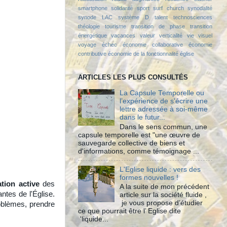
smartphone
solidarité
sport
surf church
synodalité
synode LAC
système D
talent
technosciences
théologie
tourisme
transition de phase
transition
énergétique
vacances
valeur
verticalité
vie
visuel
voyage
échec
économie collaborative
économie
contributive
économie de la fonctionnalité
église
ARTICLES LES PLUS CONSULTÉS
La Capsule Temporelle ou
l’expérience de s'écrire une
lettre adressée à soi-même
dans le futur...
Dans le sens commun, une
capsule temporelle est "une œuvre de
sauvegarde collective de biens et
d'informations, comme témoignage ...
L'Eglise liquide : vers des
formes nouvelles !
ation active
des
A la suite de mon précédent
ntes de l'Église.
article sur la société fluide ,
je vous propose d’étudier
roblèmes, prendre
ce que pourrait être l’ Eglise dite
'liquide...