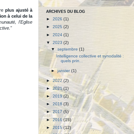
tre
plus ajusté à
ARCHIVES DU BLOG
on à celui de la
►
2026
(1)
unauté, l'Eglise
►
2025
(2)
ctive."
►
2024
(1)
▼
2023
(2)
▼
septembre
(1)
Intelligence collective et synodalité :
quels prin...
►
janvier
(1)
►
2022
(2)
►
2021
(1)
►
2019
(2)
►
2018
(3)
►
2017
(5)
►
2016
(15)
►
2015
(12)