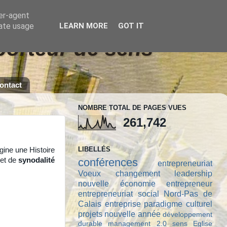
ser-agent
rate usage
LEARN MORE
GOT IT
 porteur de sens
ontact
NOMBRE TOTAL DE PAGES VUES
261,742
LIBELLÉS
gine une Histoire
et de
synodalité
conférences
entrepreneuriat
Voeux
changement
leadership
nouvelle économie
entrepreneur
entrepreneuriat social
Nord-Pas de
Calais
entreprise
paradigme culturel
projets
nouvelle année
développement
durable
management 2.0
sens
Eglise