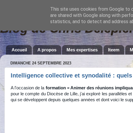
This site uses cookies from Google to de
are shared with Google along with perfo
statistics, and to detect and address a
Blog de Chris Delepier
Accueil
A propos
Mes expertises
Iteem
M
DIMANCHE 24 SEPTEMBRE 2023
Intelligence collective et synodalité : quel
A l'occasion de la
formation « Animer des réunions impliquan
pour le compte du Diocèse de Lille, j'ai exploré les parallèles e
qui se développent depuis quelques années et dont voici le supp