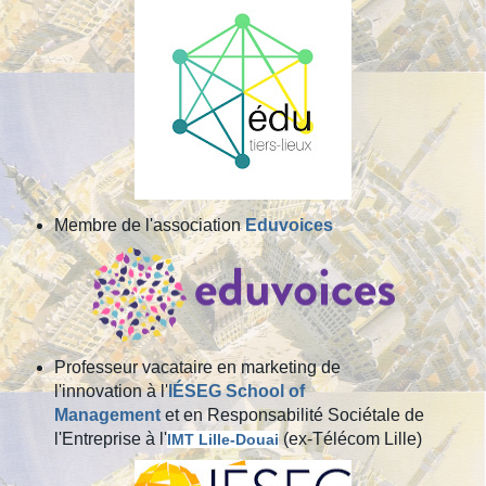
Membre de l'association
Eduvoices
Professeur vacataire en marke
ting de
l'innovation à l'
IÉSEG School of
Management
et en Respo
nsabilité Sociétale de
l'Entreprise à l'
(ex-Télécom Lille)
IMT Lille-Douai