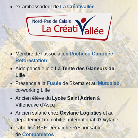
ex-ambassadeur de
La Créativallée
Membre de l'association
Pocheco Canopée
Reforestation
Aide ponctuelle à
La Tente des Glaneurs de
Lille
Présence à la
Fusée
de Skema et au
Mutualab
,
co-working Lille
Ancien élève du
Lycée Saint Adrien
à
Villeneuve d'Ascq
Ancien salarié chez
Oxylane Logistics
et au
département immobilier international d'Oxylane
Labellisé RSE Démarche Responsable
de
Companieros