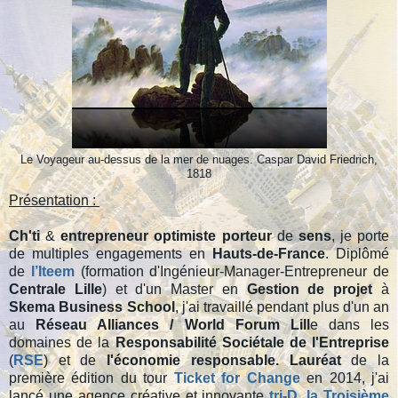
Le Voyageur au-dessus de la mer de nuages. Caspar David Friedrich,
1818
Présentation :
Ch'ti
&
entrepreneur
optimiste
porteur
de
sens
, je porte
de multiples engagements en
Hauts-de-France
. Diplômé
de
l’Iteem
(formation d'Ingénieur-Manager-Entrepreneur de
Centrale Lille
) et d'un Master en
Gestion de projet
à
Skema Business School
, j'ai travaillé pendant plus d'un an
au
Réseau Alliances / World Forum Lill
e dans les
domaines de la
Responsabilité Sociétale de l'Entreprise
(
RSE
) et de
l'économie responsable.
Lauréat
de la
première édition du tour
Ticket for Change
en 2014, j'ai
lancé une agence créative et innovante
tri-D, la Troisième