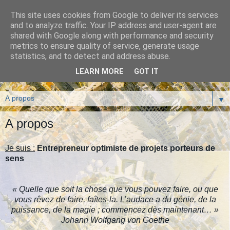
This site uses cookies from Google to deliver its services
Blog de Chris Delepierre -
and to analyze traffic. Your IP address and user-agent are
shared with Google along with performance and security
L'entrepreneuriat porteur
metrics to ensure quality of service, generate usage
statistics, and to detect and address abuse.
de sens
LEARN MORE
GOT IT
▼
A propos
Je suis :
Entrepreneur optimiste de projets porteurs de
sens
« Quelle que soit la chose que vous pouvez faire, ou que
vous rêvez de faire, faîtes-la. L’audace a du génie, de la
puissance, de la magie ; commencez dès maintenant… »
Johann Wolfgang von Goethe