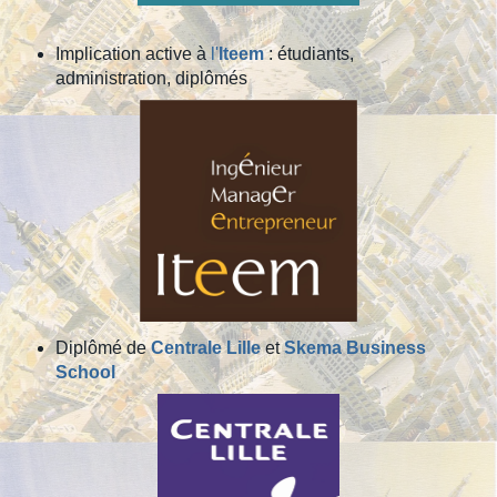
Implication active à
l'
Iteem
: étudiants,
administration, diplômés
Diplômé de
Centrale Lille
et
Skema Business
School