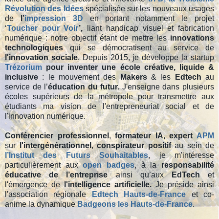
Révolution des Idées
spécialisée sur les nouveaux usages
de
l’
impression
3D
en portant notamment le projet
‘
Toucher pour Voir
’,
liant handicap visuel et fabrication
numérique : notre objectif étant de mettre les
innovations
technologiques
qui se démocratisent au service de
l'innovation sociale
. Depuis 2015, je développe la startup
Trézorium
pour inventer une école créative, liquide &
inclusive
: le mouvement des
Makers
& les
Edtech
au
service de l’
éducation du futur.
J'enseigne dans plusieurs
écoles supérieurs de la métropole pour transmettre aux
étudiants ma vision de l'entrepreneuriat social et de
l'innovation numérique.
Conférencier professionnel
,
formateur IA,
expert
APM
sur
l'intergénérationnel
,
conspirateur positif
au sein de
l’Institut des Futurs Souhaitables
, je m'intéresse
particulièrement aux
open badges
, à la
responsabilité
éducative de l’entreprise
ainsi qu’aux
EdTech
et
l'émergence
de
l'intelligence artificielle.
Je préside ainsi
l'association régionale
Edtech Hauts-de-France
et co-
anime la dynamique
Badgeons les Hauts-de-France
.