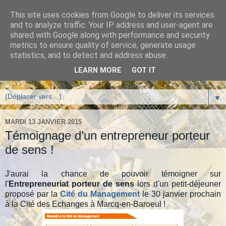
This site uses cookies from Google to deliver its services
Blog de Chris Delepierre -
and to analyze traffic. Your IP address and user-agent are
shared with Google along with performance and security
L'entrepreneuriat porteur
metrics to ensure quality of service, generate usage
statistics, and to detect and address abuse.
de sens
LEARN MORE
GOT IT
▼
MARDI 13 JANVIER 2015
Témoignage d’un entrepreneur porteur
de sens !
J'aurai la chance de pouvoir témoigner sur
l'
Entrepreneuriat porteur de sens
lors d'un petit-déjeuner
proposé par la
Cité du Management
le 30 janvier prochain
à la Cité des Echanges à Marcq-en-Baroeul !